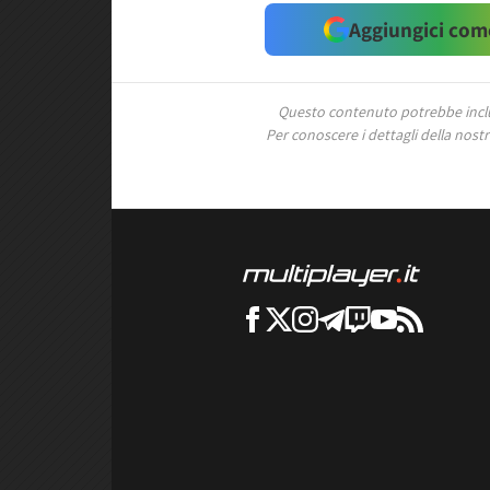
Aggiungici come
Questo contenuto potrebbe includ
Per conoscere i dettagli della nostra