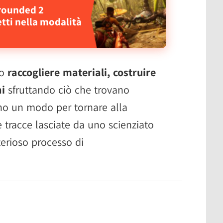
Grounded 2
etti nella modalità
no
raccogliere materiali, costruire
ni
sfruttando ciò che trovano
no un modo per tornare alla
tracce lasciate da uno scienziato
terioso processo di