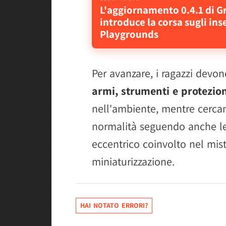
L'aggiornamento 0.4.1 di 
introduce la corsa sugli ins
Playgrounds
Per avanzare, i ragazzi devo
armi, strumenti e protezio
nell'ambiente, mentre cerca
normalità seguendo anche le 
eccentrico coinvolto nel mis
miniaturizzazione.
HAI NOTATO ERRORI?