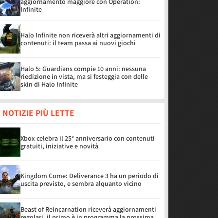
aggiornamento maggiore con Operation:
Infinite
Halo Infinite non riceverà altri aggiornamenti di
contenuti: il team passa ai nuovi giochi
Halo 5: Guardians compie 10 anni: nessuna
riedizione in vista, ma si festeggia con delle
skin di Halo Infinite
 NOTIZIE PIÙ LETTE
Xbox celebra il 25° anniversario con contenuti
gratuiti, iniziative e novità
Kingdom Come: Deliverance 3 ha un periodo di
uscita previsto, e sembra alquanto vicino
Beast of Reincarnation riceverà aggiornamenti
regolari, il primo è in programma la prossima