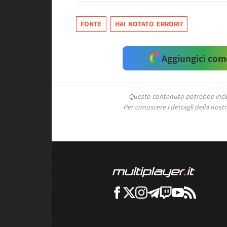
FONTE
HAI NOTATO ERRORI?
Aggiungici come
Questo contenuto potrebbe includ
Per conoscere i dettagli della nostra