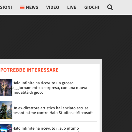
SIONI
NEWS
VIDEO
LIVE
GIOCHI
I POTREBBE INTERESSARE
Halo Infinite ha ricevuto un grosso
aggiornamento a sorpresa, con una nuova
modalità di gioco
Un ex-direttore artistico ha lanciato accuse
pesantissime contro Halo Studios e Microsoft
Halo Infinite ha ricevuto il suo ultimo