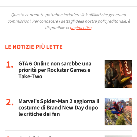
Questo contenuto potrebbe includere link affiliati che generano
commissioni.
Per conoscere i dettagli della nostra policy editoriale, è
disponibile la
pagina etica
.
LE NOTIZIE PIÙ LETTE
GTA 6 Online non sarebbe una
priorità per Rockstar Games e
Take-Two
Marvel's Spider-Man 2 aggiorna il
costume di Brand New Day dopo
le critiche dei fan