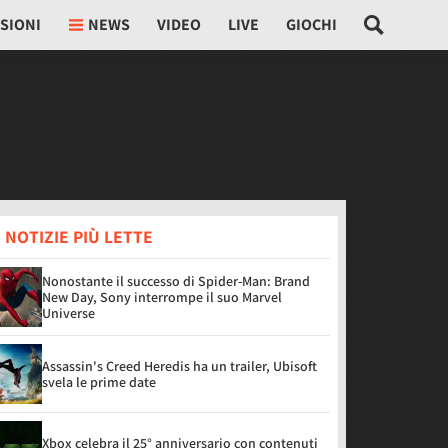
SIONI
NEWS
VIDEO
LIVE
GIOCHI
 NOTIZIE PIÙ LETTE
Nonostante il successo di Spider-Man: Brand
New Day, Sony interrompe il suo Marvel
Universe
Assassin's Creed Heredis ha un trailer, Ubisoft
svela le prime date
Xbox celebra il 25° anniversario con contenuti