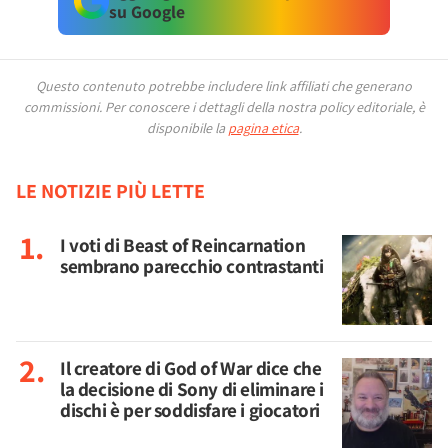
su Google
Questo contenuto potrebbe includere link affiliati che generano
commissioni.
Per conoscere i dettagli della nostra policy editoriale, è
disponibile la
pagina etica
.
LE NOTIZIE PIÙ LETTE
I voti di Beast of Reincarnation
sembrano parecchio contrastanti
Il creatore di God of War dice che
la decisione di Sony di eliminare i
dischi è per soddisfare i giocatori