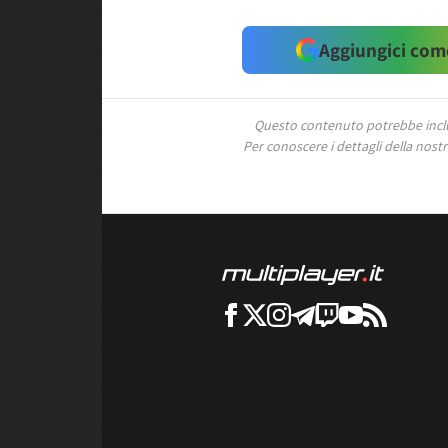
Aggiungici come
Questo contenuto potrebbe includ
Per conoscere i dettagli della nostra