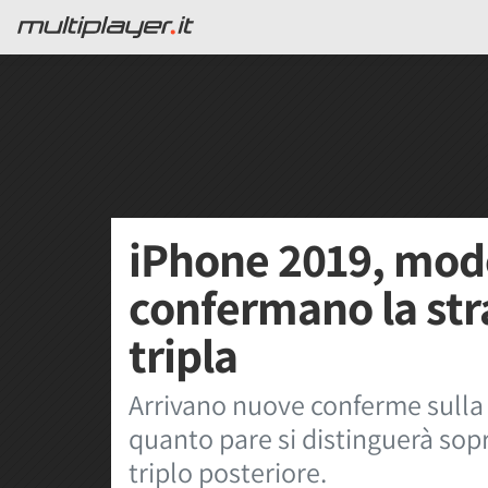
iPhone 2019, mode
confermano la st
tripla
Arrivano nuove conferme sulla 
quanto pare si distinguerà sop
triplo posteriore.