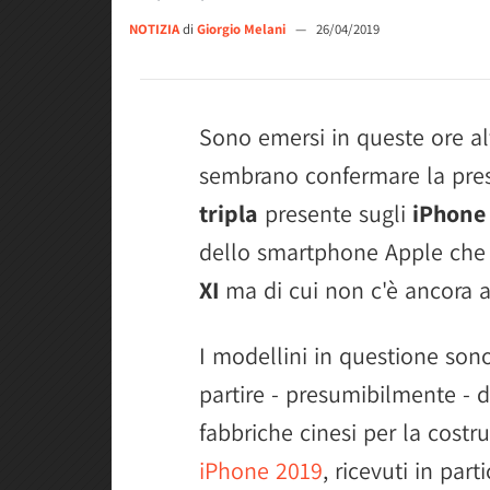
NOTIZIA
di
Giorgio Melani
—
26/04/2019
Sono emersi in queste ore al
sembrano confermare la pres
tripla
presente sugli
iPhone
dello smartphone Apple che
XI
ma di cui non c'è ancora a
I modellini in questione son
partire - presumibilmente - da
fabbriche cinesi per la costr
iPhone 2019
, ricevuti in par