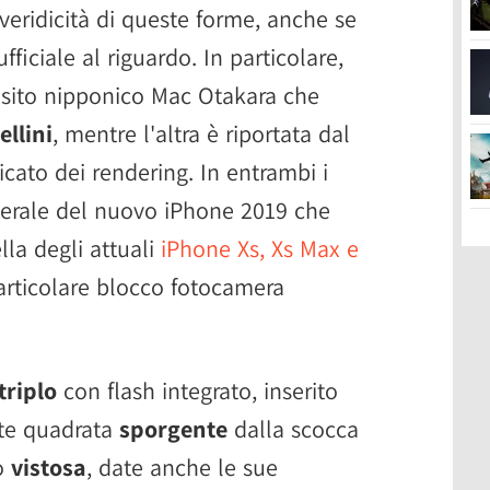
eridicità di queste forme, anche se
ficiale al riguardo. In particolare,
 sito nipponico Mac Otakara che
llini
, mentre l'altra è riportata dal
cato dei rendering. In entrambi i
enerale del nuovo iPhone 2019 che
lla degli attuali
iPhone Xs, Xs Max e
articolare blocco fotocamera
triplo
con flash integrato, inserito
nte quadrata
sporgente
dalla scocca
o
vistosa
, date anche le sue