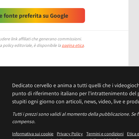
 fonte preferita su Google
ere link affiliati che generano commissioni.
 policy editoriale, è disponibile la
pagina etica
.
Dedicato cervello e anima a tutti quelli che i videogiochi
punto di riferimento italiano per l'intrattenimento del 
stupiti ogni giorno con articoli, news, video, live e prod
Tutti i prezzi sono validi al momento della pubblicazione. Se 
compenso.
Informativa sui cookie
Privacy Policy
Termini e condizioni
Etica 