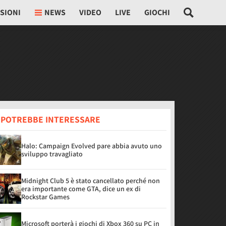
SIONI
NEWS
VIDEO
LIVE
GIOCHI
I POTREBBE INTERESSARE
Halo: Campaign Evolved pare abbia avuto uno
sviluppo travagliato
Midnight Club 5 è stato cancellato perché non
era importante come GTA, dice un ex di
Rockstar Games
Microsoft porterà i giochi di Xbox 360 su PC in