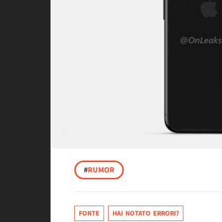
#
RUMOR
FONTE
HAI NOTATO ERRORI?