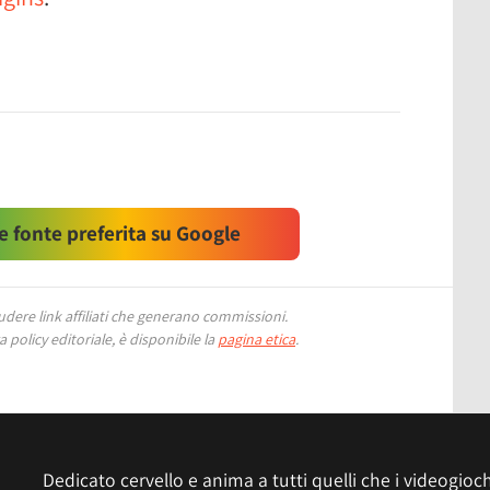
 fonte preferita su Google
ere link affiliati che generano commissioni.
 policy editoriale, è disponibile la
pagina etica
.
Dedicato cervello e anima a tutti quelli che i videogiochi