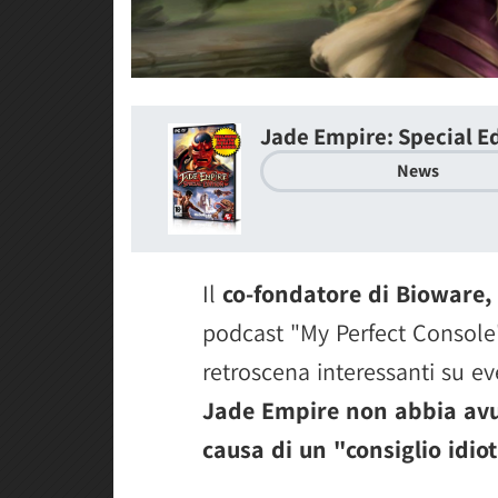
Jade Empire: Special E
News
Il
co-fondatore di Bioware,
podcast "My Perfect Console
retroscena interessanti su ev
Jade Empire non abbia avut
causa di un "consiglio idio