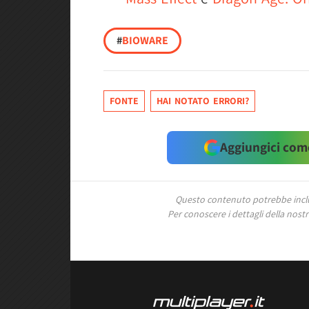
#
BIOWARE
FONTE
HAI NOTATO ERRORI?
Aggiungici come
Questo contenuto potrebbe includ
Per conoscere i dettagli della nostra