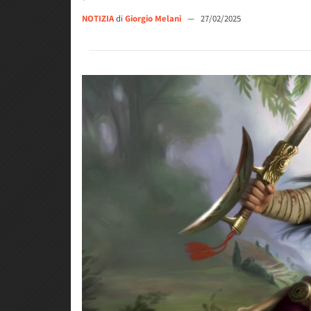
NOTIZIA
di
Giorgio Melani
—
27/02/2025