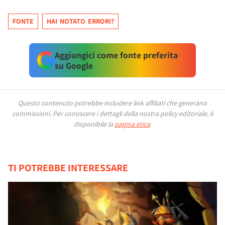
FONTE
HAI NOTATO ERRORI?
Aggiungici come fonte preferita
su Google
Questo contenuto potrebbe includere link affiliati che generano
commissioni.
Per conoscere i dettagli della nostra policy editoriale, è
disponibile la
pagina etica
.
TI POTREBBE INTERESSARE