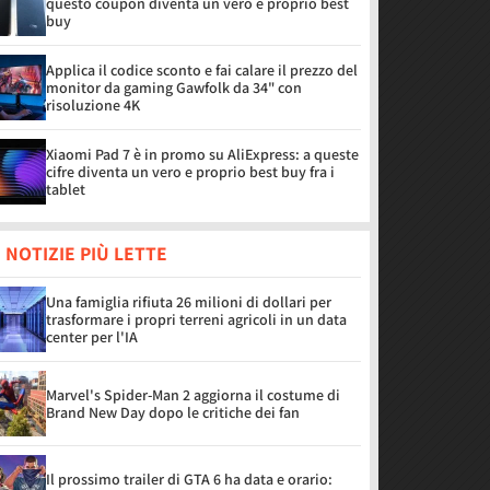
questo coupon diventa un vero e proprio best
buy
Applica il codice sconto e fai calare il prezzo del
monitor da gaming Gawfolk da 34" con
risoluzione 4K
Xiaomi Pad 7 è in promo su AliExpress: a queste
cifre diventa un vero e proprio best buy fra i
tablet
 NOTIZIE PIÙ LETTE
Una famiglia rifiuta 26 milioni di dollari per
trasformare i propri terreni agricoli in un data
center per l'IA
Marvel's Spider-Man 2 aggiorna il costume di
Brand New Day dopo le critiche dei fan
Il prossimo trailer di GTA 6 ha data e orario: