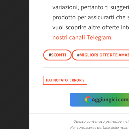
variazioni, pertanto ti sugge
prodotto per assicurarti che s
vuoi scoprire altre offerte in
nostri canali Telegram
.
#
SCONTI
#
MIGLIORI OFFERTE AMAZ
HAI NOTATO ERRORI?
Aggiungici come
Questo contenuto potrebbe includ
Per conoscere i dettagli della nostra