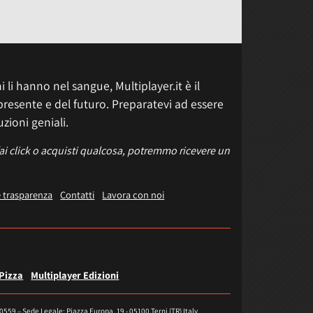
 li hanno nel sangue, Multiplayer.it è il
presente e del futuro. Preparatevi ad essere
uzioni geniali.
fai click o acquisti qualcosa, potremmo ricevere un
e trasparenza
Contatti
Lavora con noi
 Pizza
Multiplayer Edizioni
40559 – Sede Legale: Piazza Europa, 19 - 05100 Terni (TR) Italy