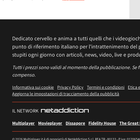
Dedicato cervello e anima a tutti quelli che i videogiochi
punto di riferimento italiano per l'intrattenimento del 
stupiti ogni giorno con articoli, news, video, live e prod
Tutti i prezzi sono validi al momento della pubblicazione. Se 
compenso.
Informativa sui cookie
Privacy Policy
Termini e condizioni
Etica 
Aggiorna le impostazioni di tracciamento della pubblicità
IL NETWORK
Multiplayer
Movieplayer
Dissapore
Fidelity House
The Great
© 2026 Multiplayer.it è di proprietà di NetAddiction S.r.l. REA TR - 80133 - P.iva: 012065