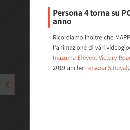
Persona 4 torna su PC
anno
Ricordiamo inoltre che MAPPA
l'animazione di vari videogi
Inazuma Eleven: Victory Roa
2019 anche
Persona 5 Royal
.