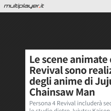
Le scene animate 
Revival sono reali
degli anime di Juj
Chainsaw Man
Persona 4 Revival includerà s
lo studio dietro Jujutsu Kaise