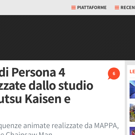
PIATTAFORME
RECEN
di Persona 4
LE
6
zzate dallo studio
utsu Kaisen e
equenze animate realizzate da MAPPA,
n e Chainsaw Man.