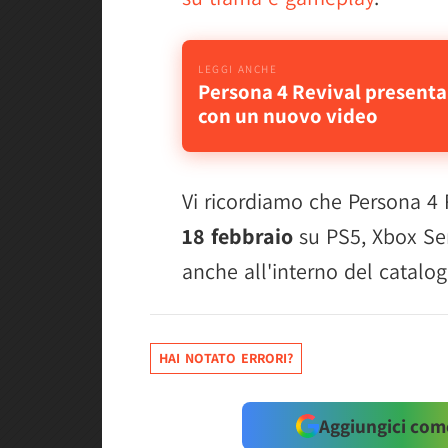
Persona 4 Revival presenta 
con un nuovo video
Vi ricordiamo che Persona 4 R
18 febbraio
su PS5, Xbox Seri
anche all'interno del catalo
HAI NOTATO ERRORI?
Aggiungici come