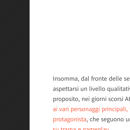
Insomma, dal fronte delle s
aspettarsi un livello qualita
proposito, nei giorni scorsi 
ai vari personaggi principali, 
protagonista
, che seguono 
su trama e gameplay
.