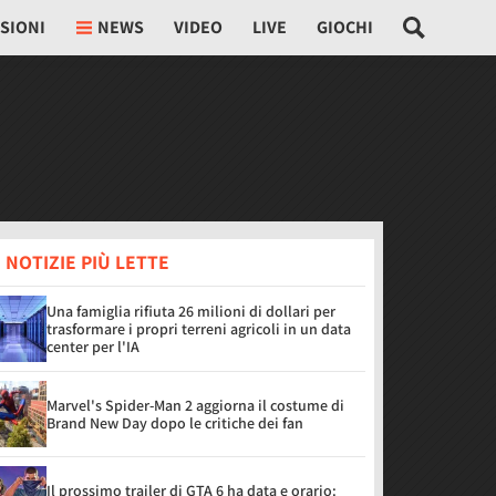
SIONI
NEWS
VIDEO
LIVE
GIOCHI
 NOTIZIE PIÙ LETTE
Una famiglia rifiuta 26 milioni di dollari per
trasformare i propri terreni agricoli in un data
center per l'IA
Marvel's Spider-Man 2 aggiorna il costume di
Brand New Day dopo le critiche dei fan
Il prossimo trailer di GTA 6 ha data e orario: