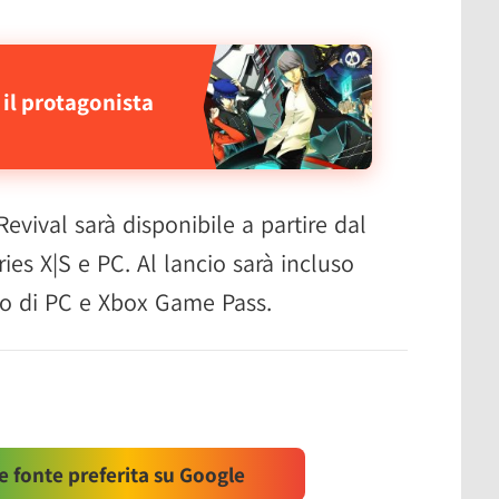
il protagonista
evival sarà disponibile a partire dal
es X|S e PC. Al lancio sarà incluso
go di PC e Xbox Game Pass.
 fonte preferita su Google