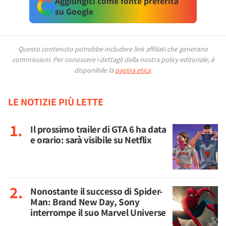
Aggiungici come fonte preferita
su Google
Questo contenuto potrebbe includere link affiliati che generano
commissioni.
Per conoscere i dettagli della nostra policy editoriale, è
disponibile la
pagina etica
.
LE NOTIZIE PIÙ LETTE
Il prossimo trailer di GTA 6 ha data
e orario: sarà visibile su Netflix
Nonostante il successo di Spider-
Man: Brand New Day, Sony
interrompe il suo Marvel Universe