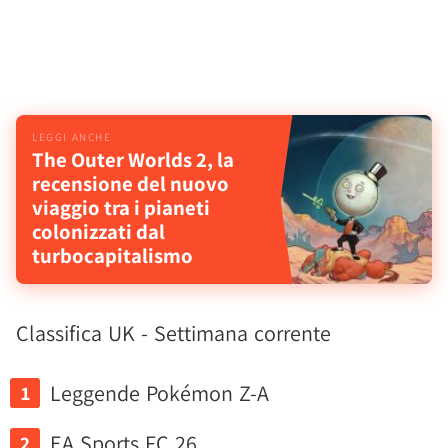
The Outer Worlds 2, la
recensione del nuovo
viaggio tra i pianeti
colonizzati dal
turbocapitalismo
Classifica UK - Settimana corrente
Leggende Pokémon Z-A
EA Sports FC 26