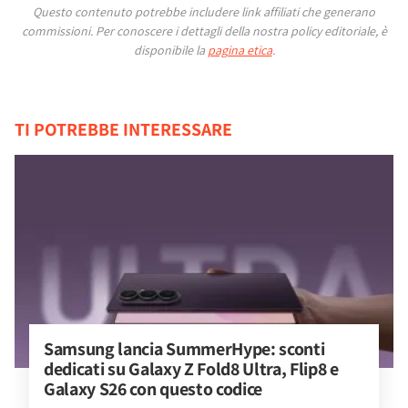
Questo contenuto potrebbe includere link affiliati che generano
commissioni.
Per conoscere i dettagli della nostra policy editoriale, è
disponibile la
pagina etica
.
TI POTREBBE INTERESSARE
Samsung lancia SummerHype: sconti 
dedicati su Galaxy Z Fold8 Ultra, Flip8 e 
Galaxy S26 con questo codice