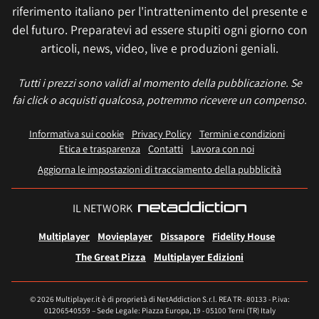
riferimento italiano per l'intrattenimento del presente e
del futuro. Preparatevi ad essere stupiti ogni giorno con
articoli, news, video, live e produzioni geniali.
Tutti i prezzi sono validi al momento della pubblicazione. Se
fai click o acquisti qualcosa, potremmo ricevere un compenso.
Informativa sui cookie
Privacy Policy
Termini e condizioni
Etica e trasparenza
Contatti
Lavora con noi
Aggiorna le impostazioni di tracciamento della pubblicità
IL NETWORK
Multiplayer
Movieplayer
Dissapore
Fidelity House
The Great Pizza
Multiplayer Edizioni
© 2026 Multiplayer.it è di proprietà di NetAddiction S.r.l. REA TR - 80133 - P.iva:
01206540559 – Sede Legale: Piazza Europa, 19 - 05100 Terni (TR) Italy