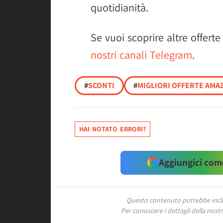
quotidianità.
Se vuoi scoprire altre offerte
nostri canali Telegram
.
#
SCONTI
#
MIGLIORI OFFERTE AMAZ
HAI NOTATO ERRORI?
Aggiungici come
Questo contenuto potrebbe includ
Per conoscere i dettagli della nostra