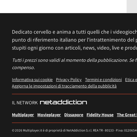
Dedicato cervello e anima a tutti quelli che i videogiochi
punto di riferimento italiano per l'intrattenimento del 
stupiti ogni giorno con articoli, news, video, live e prod
Tutti i prezzi sono validi al momento della pubblicazione. Se 
compenso.
Informativa sui cookie
Privacy Policy
Termini e condizioni
Etica 
Aggiorna le impostazioni di tracciamento della pubblicità
IL NETWORK
Multiplayer
Movieplayer
Dissapore
Fidelity House
The Great
© 2026 Multiplayer.it è di proprietà di NetAddiction S.r.l. REA TR - 80133 - P.iva: 012065