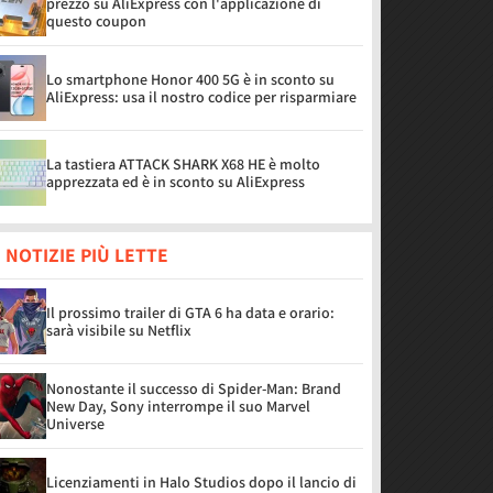
prezzo su AliExpress con l'applicazione di
questo coupon
Lo smartphone Honor 400 5G è in sconto su
AliExpress: usa il nostro codice per risparmiare
La tastiera ATTACK SHARK X68 HE è molto
apprezzata ed è in sconto su AliExpress
 NOTIZIE PIÙ LETTE
Il prossimo trailer di GTA 6 ha data e orario:
sarà visibile su Netflix
Nonostante il successo di Spider-Man: Brand
New Day, Sony interrompe il suo Marvel
Universe
Licenziamenti in Halo Studios dopo il lancio di