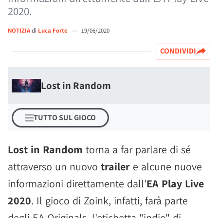
2020.
NOTIZIA
di
Luca Forte
—
19/06/2020
CONDIVIDI
Lost in Random
TUTTO SUL GIOCO
Lost in Random
torna a far parlare di sé
attraverso un nuovo
trailer
e alcune nuove
informazioni direttamente dall'
EA Play Live
2020
. Il gioco di Zoink, infatti, farà parte
degli EA Originals, l'etichetta "indie" di