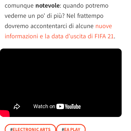
comunque
notevole
: quando potremo
vederne un po' di più? Nel frattempo
dovremo accontentarci di alcune
nuove
informazioni e la data d'uscita di FIFA 21
.
#
ELECTRONIC ARTS
#
EA PLAY