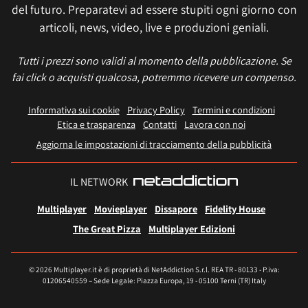
del futuro. Preparatevi ad essere stupiti ogni giorno con
articoli, news, video, live e produzioni geniali.
Tutti i prezzi sono validi al momento della pubblicazione. Se
fai click o acquisti qualcosa, potremmo ricevere un compenso.
Informativa sui cookie
Privacy Policy
Termini e condizioni
Etica e trasparenza
Contatti
Lavora con noi
Aggiorna le impostazioni di tracciamento della pubblicità
IL NETWORK
Multiplayer
Movieplayer
Dissapore
Fidelity House
The Great Pizza
Multiplayer Edizioni
© 2026 Multiplayer.it è di proprietà di NetAddiction S.r.l. REA TR - 80133 - P.iva:
01206540559 – Sede Legale: Piazza Europa, 19 - 05100 Terni (TR) Italy