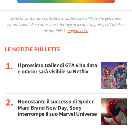
Questo contenuto potrebbe includere link affiliati che generano
commissioni.
Per conoscere i dettagli della nostra policy editoriale, è
disponibile la
pagina etica
.
LE NOTIZIE PIÙ LETTE
Il prossimo trailer di GTA 6 ha data
e orario: sarà visibile su Netflix
Nonostante il successo di Spider-
Man: Brand New Day, Sony
interrompe il suo Marvel Universe