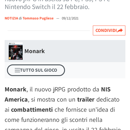
Nintendo Switch il 22 febbraio.
NOTIZIA
di
Tommaso Pugliese
—
09/12/2021
CONDIVIDI
Monark
TUTTO SUL GIOCO
Monark
, il nuovo jRPG prodotto da
NIS
America
, si mostra con un
trailer
dedicato
ai
combattimenti
che fornisce un'idea di
come funzioneranno gli scontri nella
campagna del gioco, in uscita il 22 febbraio