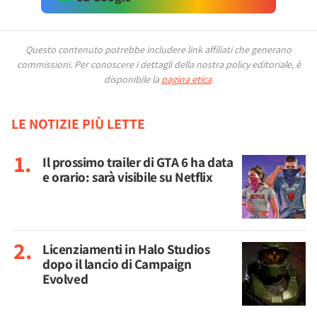
Questo contenuto potrebbe includere link affiliati che generano
commissioni.
Per conoscere i dettagli della nostra policy editoriale, è
disponibile la
pagina etica
.
LE NOTIZIE PIÙ LETTE
Il prossimo trailer di GTA 6 ha data
e orario: sarà visibile su Netflix
Licenziamenti in Halo Studios
dopo il lancio di Campaign
Evolved