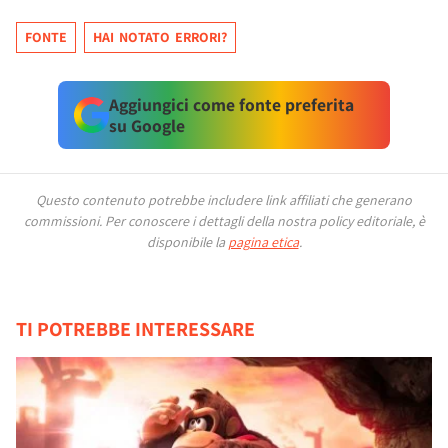
FONTE
HAI NOTATO ERRORI?
Aggiungici come fonte preferita
su Google
Questo contenuto potrebbe includere link affiliati che generano
commissioni.
Per conoscere i dettagli della nostra policy editoriale, è
disponibile la
pagina etica
.
TI POTREBBE INTERESSARE