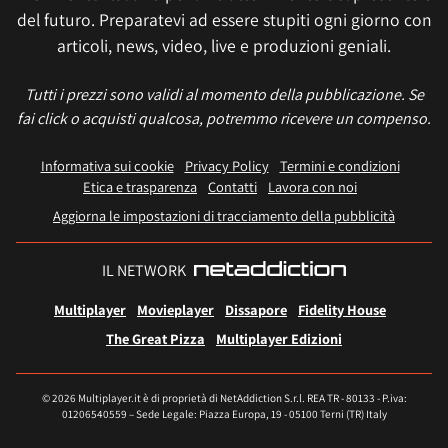
del futuro. Preparatevi ad essere stupiti ogni giorno con
articoli, news, video, live e produzioni geniali.
Tutti i prezzi sono validi al momento della pubblicazione. Se
fai click o acquisti qualcosa, potremmo ricevere un compenso.
Informativa sui cookie
Privacy Policy
Termini e condizioni
Etica e trasparenza
Contatti
Lavora con noi
Aggiorna le impostazioni di tracciamento della pubblicità
IL NETWORK
Multiplayer
Movieplayer
Dissapore
Fidelity House
The Great Pizza
Multiplayer Edizioni
© 2026 Multiplayer.it è di proprietà di NetAddiction S.r.l. REA TR - 80133 - P.iva:
01206540559 – Sede Legale: Piazza Europa, 19 - 05100 Terni (TR) Italy