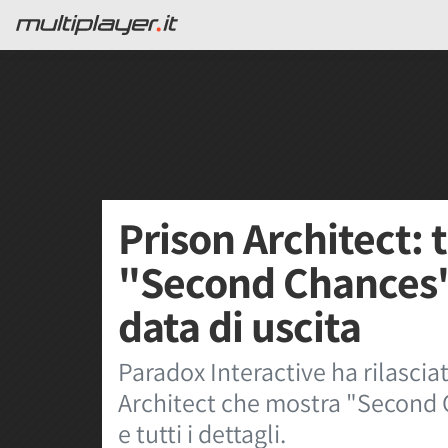
Prison Architect: t
"Second Chances"
data di uscita
Paradox Interactive ha rilascia
Architect che mostra "Second C
e tutti i dettagli.