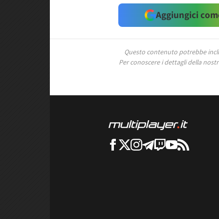
Aggiungici come
Questo contenuto potrebbe includ
Per conoscere i dettagli della nostra