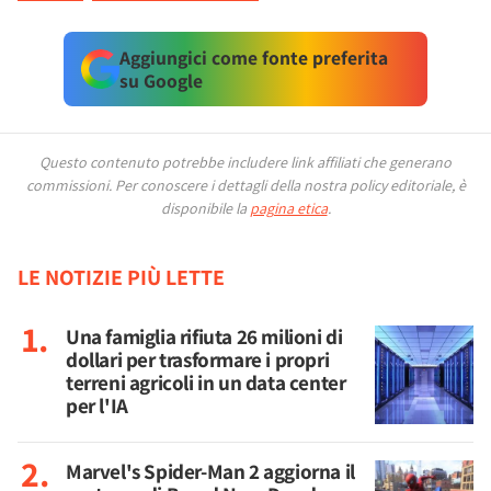
Aggiungici come fonte preferita
su Google
Questo contenuto potrebbe includere link affiliati che generano
commissioni.
Per conoscere i dettagli della nostra policy editoriale, è
disponibile la
pagina etica
.
LE NOTIZIE PIÙ LETTE
Una famiglia rifiuta 26 milioni di
dollari per trasformare i propri
terreni agricoli in un data center
per l'IA
Marvel's Spider-Man 2 aggiorna il