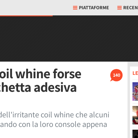
PIATTAFORME
RECEN
coil whine forse
LE
140
chetta adesiva
ell'irritante coil whine che alcuni
tando con la loro console appena