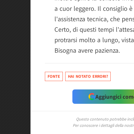
a cuor leggero. Il consiglio 
l'assistenza tecnica, che pen
Certo, di questi tempi l'atte
protrarsi molto a lungo, vist
Bisogna avere pazienza.
FONTE
HAI NOTATO ERRORI?
Aggiungici come
Questo contenuto potrebbe includ
Per conoscere i dettagli della nostra