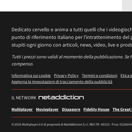
Dedicato cervello e anima a tutti quelli che i videogiochi
punto di riferimento italiano per l'intrattenimento del 
stupiti ogni giorno con articoli, news, video, live e prod
Tutti i prezzi sono validi al momento della pubblicazione. Se 
compenso.
Informativa sui cookie
Privacy Policy
Termini e condizioni
Etica 
Aggiorna le impostazioni di tracciamento della pubblicità
IL NETWORK
Multiplayer
Movieplayer
Dissapore
Fidelity House
The Great
© 2026 Multiplayer.it è di proprietà di NetAddiction S.r.l. REA TR - 80133 - P.iva: 012065