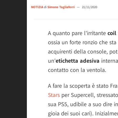
NOTIZIA
di
Simone Tagliaferri
—
21/11/2020
A quanto pare l'irritante
coil
ossia un forte ronzio che st
acquirenti della console, po
un'
etichetta adesiva
interna
contatto con la ventola.
A fare la scoperta è stato F
Stars
per Supercell, stressat
sua PS5, udibile a suo dire i
gioia dei suoi cari). Inizia