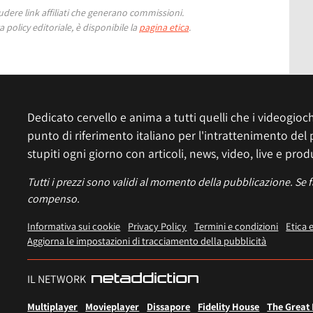
ere link affiliati che generano commissioni.
 policy editoriale, è disponibile la
pagina etica
.
Dedicato cervello e anima a tutti quelli che i videogiochi
punto di riferimento italiano per l'intrattenimento del 
stupiti ogni giorno con articoli, news, video, live e prod
Tutti i prezzi sono validi al momento della pubblicazione. Se 
compenso.
Informativa sui cookie
Privacy Policy
Termini e condizioni
Etica 
Aggiorna le impostazioni di tracciamento della pubblicità
IL NETWORK
Multiplayer
Movieplayer
Dissapore
Fidelity House
The Great