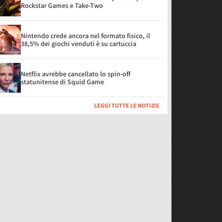
Rockstar Games e Take-Two
Nintendo crede ancora nel formato fisico, il
38,5% dei giochi venduti è su cartuccia
Netflix avrebbe cancellato lo spin-off
statunitense di Squid Game
LEGGI TUTTE LE NOTIZIE