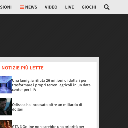
SIONI
NEWS
VIDEO
LIVE
GIOCHI
 NOTIZIE PIÙ LETTE
Una famiglia rifiuta 26 milioni di dollari per
trasformare i propri terreni agricoli in un data
center per l'IA
Odissea ha incassato oltre un miliardo di
dollari
GTA 6 Online non sarebbe una priorità per