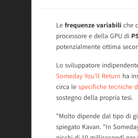
Le
frequenze variabili
che c
processore e della GPU di
P
potenzialmente ottima seco
Lo sviluppatore indipendente
Someday You'll Return
ha in
circa le
specifiche tecniche d
sostegno della propria tesi.
"Molto dipende dal tipo di gi
spiegato Kavan. "In Someday
picchi di 10 millisecondi per