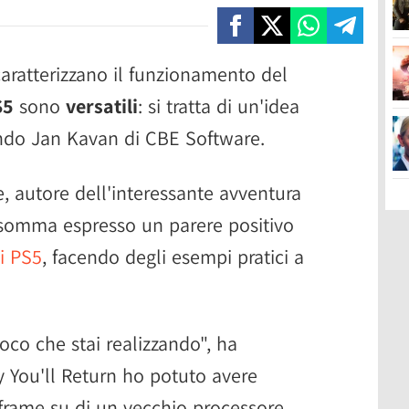
aratterizzano il funzionamento del
S5
sono
versatili
: si tratta di un'idea
ndo Jan Kavan di CBE Software.
, autore dell'interessante avventura
somma espresso un parere positivo
i PS5
, facendo degli esempi pratici a
oco che stai realizzando", ha
 You'll Return ho potuto avere
 frame su di un vecchio processore