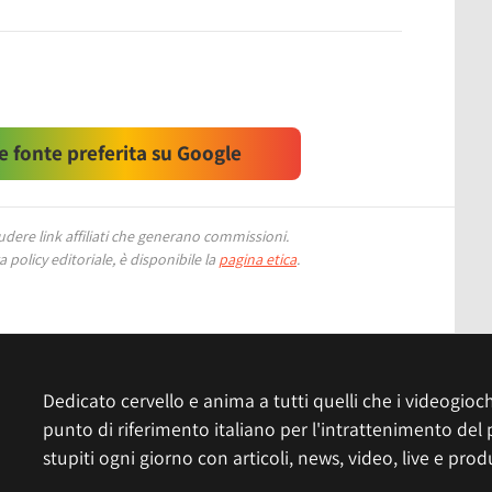
 fonte preferita su Google
ere link affiliati che generano commissioni.
 policy editoriale, è disponibile la
pagina etica
.
Dedicato cervello e anima a tutti quelli che i videogiochi
punto di riferimento italiano per l'intrattenimento del 
stupiti ogni giorno con articoli, news, video, live e prod