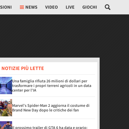
SIONI
NEWS
VIDEO
LIVE
GIOCHI
 NOTIZIE PIÙ LETTE
Una famiglia rifiuta 26 milioni di dollari per
trasformare i propri terreni agricoli in un data
center per l'IA
Marvel's Spider-Man 2 aggiorna il costume di
Brand New Day dopo le critiche dei fan
Il prossimo trailer di GTA 6 ha data e orario: