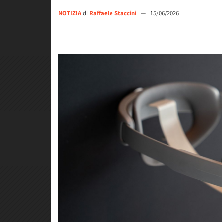
NOTIZIA
di
Raffaele Staccini
—
15/06/2026