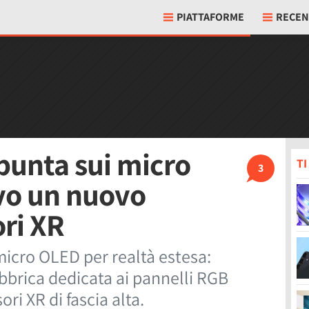
PIATTAFORME
RECEN
punta sui micro
T
3
vo un nuovo
ori XR
icro OLED per realtà estesa:
bbrica dedicata ai pannelli RGB
ri XR di fascia alta.