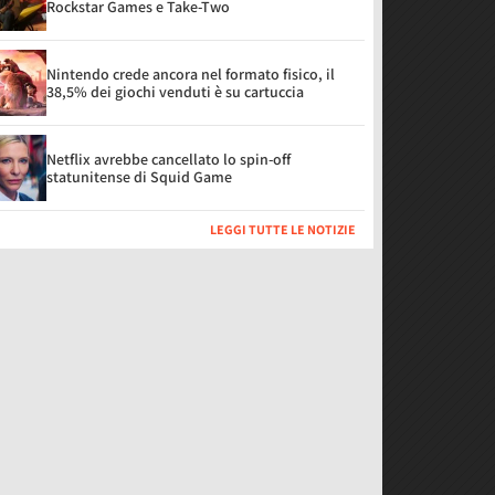
Rockstar Games e Take-Two
Nintendo crede ancora nel formato fisico, il
38,5% dei giochi venduti è su cartuccia
Netflix avrebbe cancellato lo spin-off
statunitense di Squid Game
LEGGI TUTTE LE NOTIZIE