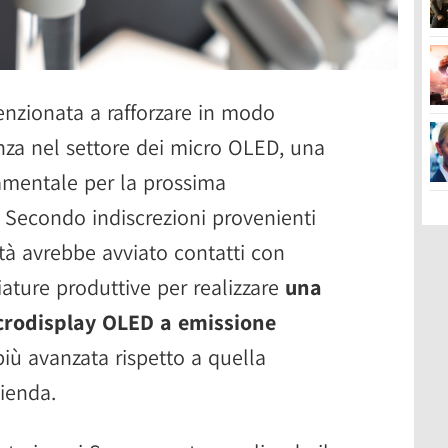
nzionata a rafforzare in modo
enza nel settore dei micro OLED, una
amentale per la prossima
. Secondo indiscrezioni provenienti
età avrebbe avviato contatti con
hiature produttive per realizzare
una
crodisplay OLED a emissione
più avanzata rispetto a quella
zienda.