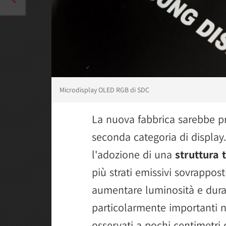
Microdisplay OLED RGB di SDC
La nuova fabbrica sarebbe p
seconda categoria di display.
l'adozione di una
struttura
più strati emissivi sovrappos
aumentare luminosità e durat
particolarmente importanti n
osservati a pochi centimetri 