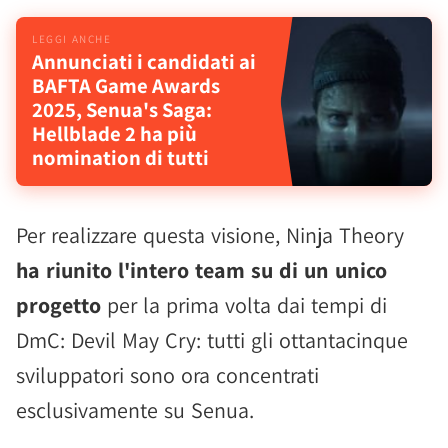
Annunciati i candidati ai
BAFTA Game Awards
2025, Senua's Saga:
Hellblade 2 ha più
nomination di tutti
Per realizzare questa visione, Ninja Theory
ha riunito l'intero team su di un unico
progetto
per la prima volta dai tempi di
DmC: Devil May Cry: tutti gli ottantacinque
sviluppatori sono ora concentrati
esclusivamente su Senua.