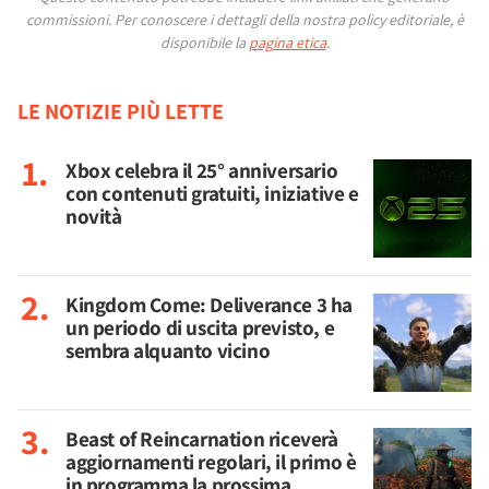
commissioni.
Per conoscere i dettagli della nostra policy editoriale, è
disponibile la
pagina etica
.
LE NOTIZIE PIÙ LETTE
Xbox celebra il 25° anniversario
con contenuti gratuiti, iniziative e
novità
Kingdom Come: Deliverance 3 ha
un periodo di uscita previsto, e
sembra alquanto vicino
Beast of Reincarnation riceverà
aggiornamenti regolari, il primo è
in programma la prossima