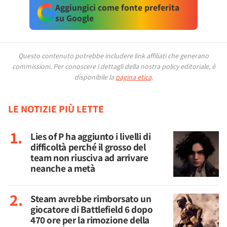
Aggiungici come fonte preferita
su Google
Questo contenuto potrebbe includere link affiliati che generano
commissioni.
Per conoscere i dettagli della nostra policy editoriale, è
disponibile la
pagina etica
.
LE NOTIZIE PIÙ LETTE
Lies of P ha aggiunto i livelli di
difficoltà perché il grosso del
team non riusciva ad arrivare
neanche a metà
Steam avrebbe rimborsato un
giocatore di Battlefield 6 dopo
470 ore per la rimozione della