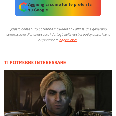
Aggiungici come fonte preferita
su Google
Questo contenuto potrebbe includere link affiliati che generano
commissioni.
Per conoscere i dettagli della nostra policy editoriale, è
disponibile la
pagina etica
.
TI POTREBBE INTERESSARE