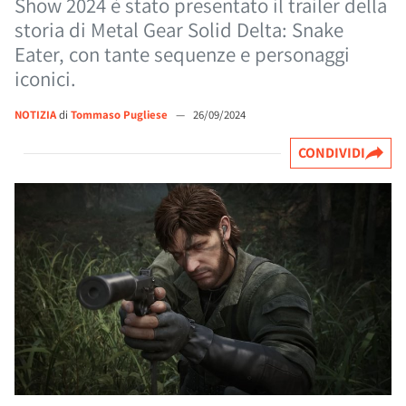
Show 2024 è stato presentato il trailer della
storia di Metal Gear Solid Delta: Snake
Eater, con tante sequenze e personaggi
iconici.
NOTIZIA
di
Tommaso Pugliese
—
26/09/2024
CONDIVIDI