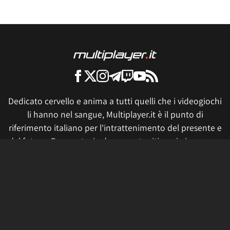
Dedicato cervello e anima a tutti quelli che i videogiochi
li hanno nel sangue, Multiplayer.it è il punto di
riferimento italiano per l'intrattenimento del presente e
del futuro. Preparatevi ad essere stupiti ogni giorno con
articoli, news, video, live e produzioni geniali.
Tutti i prezzi sono validi al momento della pubblicazione. Se
fai click o acquisti qualcosa, potremmo ricevere un compenso.
Informativa sui cookie
Privacy Policy
Termini e condizioni
Etica e trasparenza
Contatti
Lavora con noi