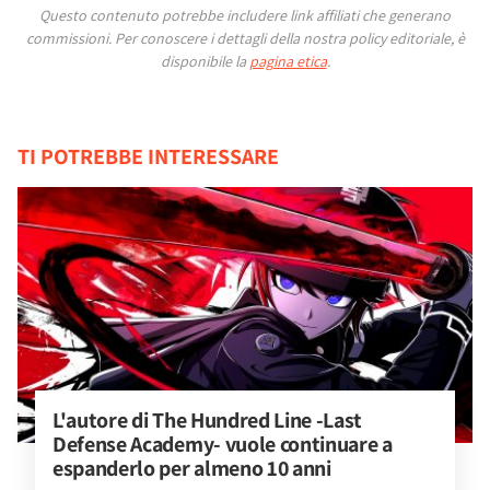
Questo contenuto potrebbe includere link affiliati che generano
commissioni.
Per conoscere i dettagli della nostra policy editoriale, è
disponibile la
pagina etica
.
TI POTREBBE INTERESSARE
L'autore di The Hundred Line -Last 
Defense Academy- vuole continuare a 
espanderlo per almeno 10 anni