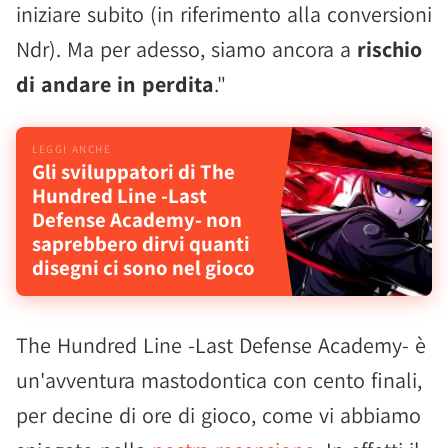
iniziare subito (in riferimento alla conversioni
Ndr). Ma per adesso, siamo ancora a
rischio
di andare in perdita
."
Gli sviluppatori di The
Hundred Line -Last
Defense Academy- non
saprebbero dirvi quanti
disegni ci sono nel gioco
The Hundred Line -Last Defense Academy- è
un'avventura mastodontica con cento finali,
per decine di ore di gioco, come vi abbiamo