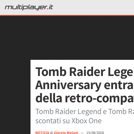
Tomb Raider Lege
Anniversary entra
della retro-compat
Tomb Raider Legend e Tomb Rai
scontati su Xbox One
NOTIZIA
di
Giorgio Melani
—
15/08/2018