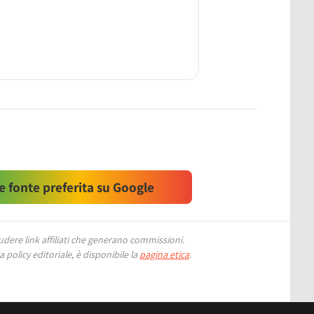
 fonte preferita su Google
ere link affiliati che generano commissioni.
 policy editoriale, è disponibile la
pagina etica
.