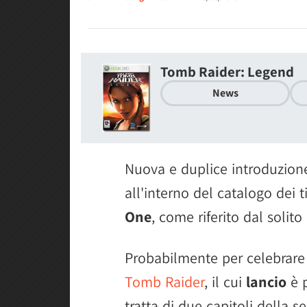
Tomb Raider: Legend
News
Nuova e duplice introduzion
all'interno del catalogo dei ti
One
, come riferito dal solit
Probabilmente per celebrare 
Tomb Raider
, il cui
lancio
è p
tratta di due capitoli della s