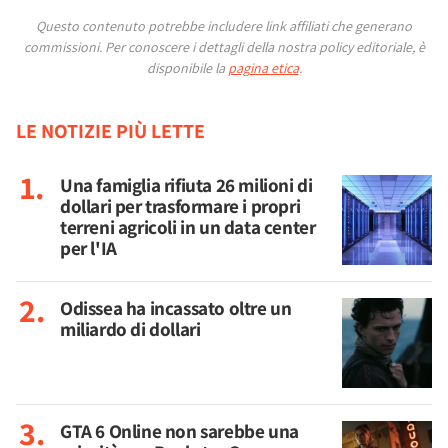
Questo contenuto potrebbe includere link affiliati che generano
commissioni.
Per conoscere i dettagli della nostra policy editoriale, è
disponibile la
pagina etica
.
LE NOTIZIE PIÙ LETTE
Una famiglia rifiuta 26 milioni di
dollari per trasformare i propri
terreni agricoli in un data center
per l'IA
Odissea ha incassato oltre un
miliardo di dollari
GTA 6 Online non sarebbe una