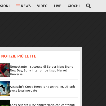
SIONI
NEWS
VIDEO
LIVE
GIOCHI
 NOTIZIE PIÙ LETTE
Nonostante il successo di Spider-Man: Brand
New Day, Sony interrompe il suo Marvel
Universe
Assassin's Creed Heredis ha un trailer, Ubisoft
svela le prime date
Xbox celebra il 25° anniversario con contenuti