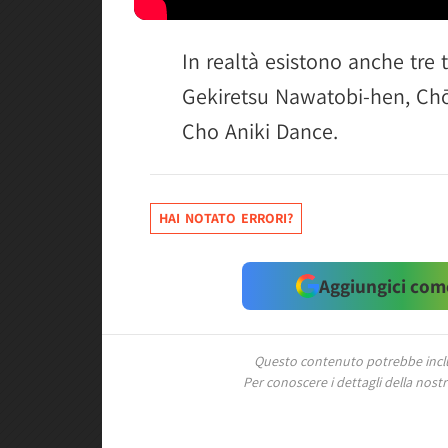
In realtà esistono anche tre ti
Gekiretsu Nawatobi-hen, Chō
Cho Aniki Dance.
HAI NOTATO ERRORI?
Aggiungici come
Questo contenuto potrebbe includ
Per conoscere i dettagli della nostra