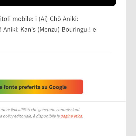
toli mobile: i (Ai) Chō Aniki:
 Aniki: Kan's (Menzu) Bouringu!! e
 fonte preferita su Google
ere link affiliati che generano commissioni.
 policy editoriale, è disponibile la
pagina etica
.