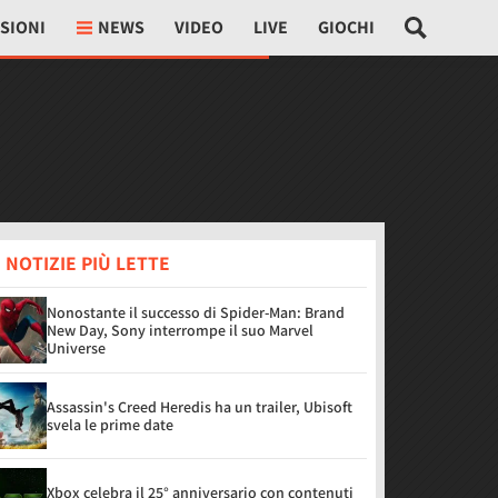
SIONI
NEWS
VIDEO
LIVE
GIOCHI
 NOTIZIE PIÙ LETTE
Nonostante il successo di Spider-Man: Brand
New Day, Sony interrompe il suo Marvel
Universe
Assassin's Creed Heredis ha un trailer, Ubisoft
svela le prime date
Xbox celebra il 25° anniversario con contenuti