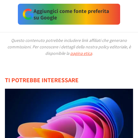
Aggiungici come fonte preferita
su Google
Questo contenuto potrebbe includere link affiliati che generano
commissioni.
Per conoscere i dettagli della nostra policy editoriale, è
disponibile la
pagina etica
.
TI POTREBBE INTERESSARE