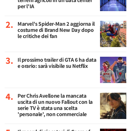
terreni agricoli in un data center
per l'IA
Marvel's Spider-Man 2 aggiorna il
costume di Brand New Day dopo
le critiche dei fan
Il prossimo trailer di GTA 6 ha data
e orario: sarà visibile su Netflix
Per Chris Avellone la mancata
uscita di un nuovo Fallout con la
serie TV è stata una scelta
'personale', non commerciale