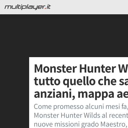
Monster Hunter W
tutto quello che 
anziani, mappa ae
Come promesso alcuni mesi fa,
Monster Hunter Wilds al recen
nuove missioni grado Maestro,