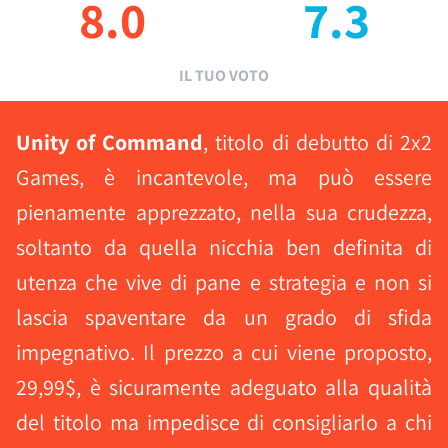
8.0
7.3
IL TUO VOTO
Unity of Command
, titolo di debutto di 2x2
Games, è incantevole, ma può essere
pienamente apprezzato, nella sua crudezza,
soltanto da quella nicchia ben definita di
utenza che vive di pane e strategia e non si
lascia spaventare da un grado di sfida
impegnativo. Il prezzo a cui viene proposto,
29,99$, è sicuramente adeguato alla qualità
del titolo ma impedisce di consigliarlo a chi