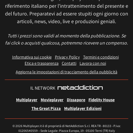
riferimento italiano per l'intrattenimento del presente e
del futuro. Preparatevi ad essere stupiti ogni giorno con
articoli, news, video, live e produzioni geniali.
Tutti i prezzi sono validi al momento della pubblicazione. Se
fai click o acquisti qualcosa, potremmo ricevere un compenso.
Informativa sui cookie
Privacy Policy
Termini e condizioni
Etica e trasparenza
Contatti
Lavora con noi
Aggiorna le impostazioni di tracciamento della pubblicità
IL NETWORK
Multiplayer
Movieplayer
Dissapore
Fidelity House
The Great Pizza
Multiplayer Edizioni
© 2026 Multiplayer.it è di proprietà di NetAddiction S.r.l. REA TR - 80133 - P.iva:
01206540559 – Sede Legale: Piazza Europa, 19 - 05100 Terni (TR) Italy