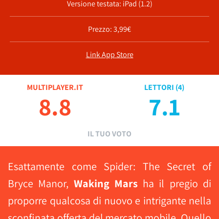
Versione testata: iPad (1.2)
Prezzo: 3,99€
Link App Store
MULTIPLAYER.IT
LETTORI (
4
)
8.8
7.1
IL TUO VOTO
Esattamente come Spider: The Secret of
Bryce Manor,
Waking Mars
ha il pregio di
proporre qualcosa di nuovo e intrigante nella
sconfinata offerta del mercato mobile. Quello