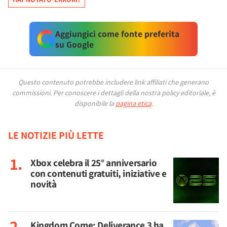
Aggiungici come fonte preferita
su Google
Questo contenuto potrebbe includere link affiliati che generano
commissioni.
Per conoscere i dettagli della nostra policy editoriale, è
disponibile la
pagina etica
.
LE NOTIZIE PIÙ LETTE
Xbox celebra il 25° anniversario
con contenuti gratuiti, iniziative e
novità
Kingdom Come: Deliverance 3 ha