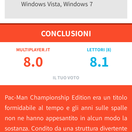
Windows Vista, Windows 7
CONCLUSIONI
MULTIPLAYER.IT
LETTORI (
8
)
8.0
8.1
IL TUO VOTO
Pac-Man Championship Edition era un titolo
formidabile al tempo e gli anni sulle spalle
non ne hanno appesantito in alcun modo la
sostanza. Condito da una struttura divertente