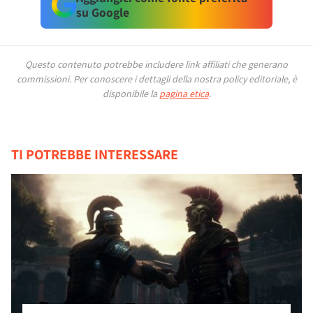
su Google
Questo contenuto potrebbe includere link affiliati che generano
commissioni.
Per conoscere i dettagli della nostra policy editoriale, è
disponibile la
pagina etica
.
TI POTREBBE INTERESSARE