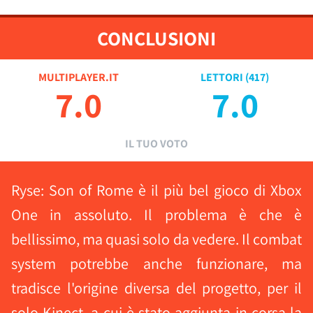
CONCLUSIONI
MULTIPLAYER.IT
LETTORI (
417
)
7.0
7.0
IL TUO VOTO
Ryse: Son of Rome è il più bel gioco di Xbox
One in assoluto. Il problema è che è
bellissimo, ma quasi solo da vedere. Il combat
system potrebbe anche funzionare, ma
tradisce l'origine diversa del progetto, per il
solo Kinect, a cui è stato aggiunta in corsa la