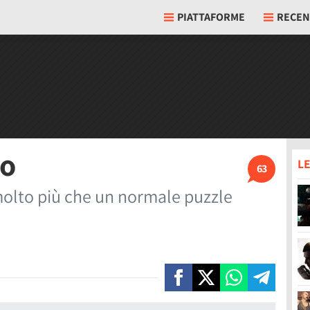
PIATTAFORME
RECEN
io
LE
63
molto più che un normale puzzle