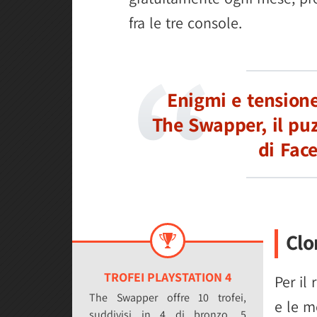
fra le tre console.
Enigmi e tensione
The Swapper, il puz
di Fac
Clo
TROFEI PLAYSTATION 4
Per il
The Swapper offre 10 trofei,
e le 
suddivisi in 4 di bronzo, 5