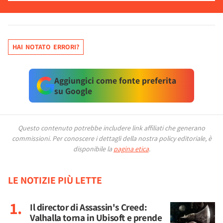
HAI NOTATO ERRORI?
Aggiungici come fonte preferita
su Google
Questo contenuto potrebbe includere link affiliati che generano
commissioni.
Per conoscere i dettagli della nostra policy editoriale, è
disponibile la
pagina etica
.
LE NOTIZIE PIÙ LETTE
Il director di Assassin's Creed:
Valhalla torna in Ubisoft e prende