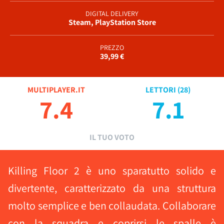
DIGITAL DELIVERY
Steam, PlayStation Store
PREZZO
39,99 €
MULTIPLAYER.IT
LETTORI (
28
)
7.4
7.1
IL TUO VOTO
Killing Floor 2 è uno sparatutto solido e
divertente, caratterizzato da una struttura
molto semplice e ben collaudata. Collaborare
con la squadra e coprirsi le spalle è