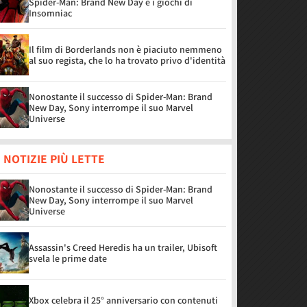
Spider-Man: Brand New Day e i giochi di
Insomniac
Il film di Borderlands non è piaciuto nemmeno
al suo regista, che lo ha trovato privo d'identità
Nonostante il successo di Spider-Man: Brand
New Day, Sony interrompe il suo Marvel
Universe
 NOTIZIE PIÙ LETTE
Nonostante il successo di Spider-Man: Brand
New Day, Sony interrompe il suo Marvel
Universe
Assassin's Creed Heredis ha un trailer, Ubisoft
svela le prime date
Xbox celebra il 25° anniversario con contenuti