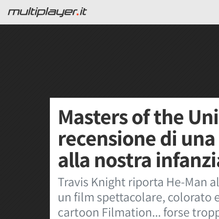
Masters of the Uni
recensione di una
alla nostra infanzi
Travis Knight riporta He-Man 
un film spettacolare, colorato 
cartoon Filmation... forse trop