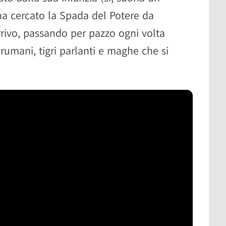
ha cercato la Spada del Potere da
rrivo, passando per pazzo ogni volta
rumani, tigri parlanti e maghe che si