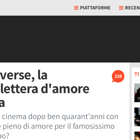
PIATTAFORME
RECEN
verse, la
T
138
 lettera d'amore
a
al cinema dopo ben quarant'anni con
e pieno di amore per il famosissimo
po?