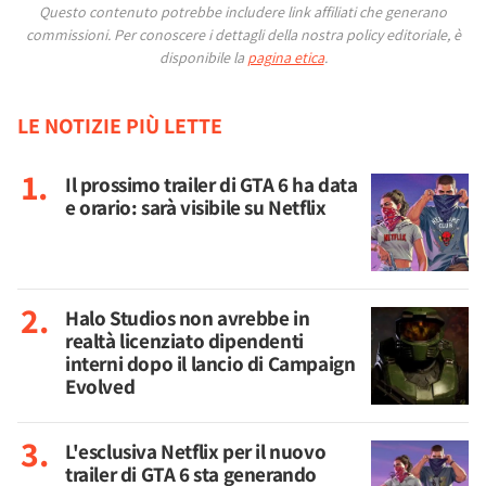
Questo contenuto potrebbe includere link affiliati che generano
commissioni.
Per conoscere i dettagli della nostra policy editoriale, è
disponibile la
pagina etica
.
LE NOTIZIE PIÙ LETTE
Il prossimo trailer di GTA 6 ha data
e orario: sarà visibile su Netflix
Halo Studios non avrebbe in
realtà licenziato dipendenti
interni dopo il lancio di Campaign
Evolved
L'esclusiva Netflix per il nuovo
trailer di GTA 6 sta generando