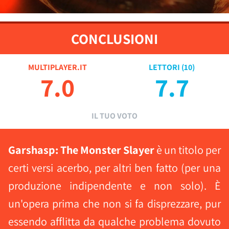
CONCLUSIONI
MULTIPLAYER.IT
LETTORI (
10
)
7.0
7.7
IL TUO VOTO
Garshasp: The Monster Slayer
è un titolo per
certi versi acerbo, per altri ben fatto (per una
produzione indipendente e non solo). È
un'opera prima che non si fa disprezzare, pur
essendo afflitta da qualche problema dovuto