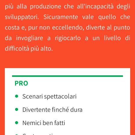
più alla produzione che all'incapacità degli
sviluppatori. Sicuramente vale quello che
costa e, pur non eccellendo, diverte al punto
da invogliare a rigiocarlo a un livello di
difficoltà più alto.
PRO
Scenari spettacolari
Divertente finché dura
Nemici ben fatti