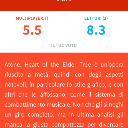
MULTIPLAYER.IT
LETTORI (
2
)
5.5
8.3
IL TUO VOTO
Atone: Heart of the Elder Tree è un'opera
riuscita a metà, quindi con degli aspetti
notevoli, in particolare lo stile grafico, e con
altri che lo affossano, come il sistema di
combattimento musicale. Non che gli si neghi
un giro completo, ma in ultima analisi gli
manca la giusta compattezza per diventare