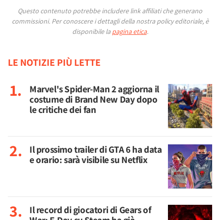
Questo contenuto potrebbe includere link affiliati che generano
commissioni.
Per conoscere i dettagli della nostra policy editoriale, è
disponibile la
pagina etica
.
LE NOTIZIE PIÙ LETTE
Marvel's Spider-Man 2 aggiorna il
costume di Brand New Day dopo
le critiche dei fan
Il prossimo trailer di GTA 6 ha data
e orario: sarà visibile su Netflix
Il record di giocatori di Gears of