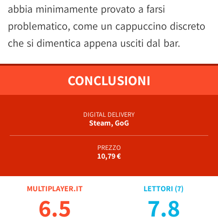
abbia minimamente provato a farsi
problematico, come un cappuccino discreto
che si dimentica appena usciti dal bar.
CONCLUSIONI
DIGITAL DELIVERY
Steam, GoG
PREZZO
10,79 €
MULTIPLAYER.IT
LETTORI (
7
)
6.5
7.8