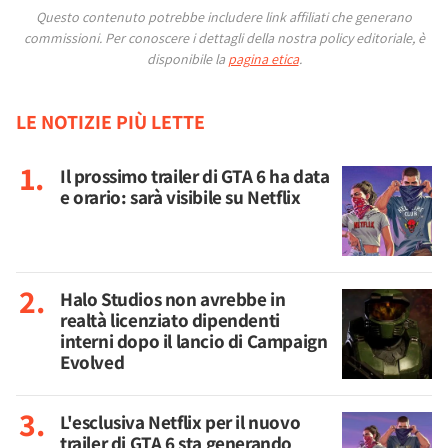
Questo contenuto potrebbe includere link affiliati che generano
commissioni.
Per conoscere i dettagli della nostra policy editoriale, è
disponibile la
pagina etica
.
LE NOTIZIE PIÙ LETTE
Il prossimo trailer di GTA 6 ha data
e orario: sarà visibile su Netflix
Halo Studios non avrebbe in
realtà licenziato dipendenti
interni dopo il lancio di Campaign
Evolved
L'esclusiva Netflix per il nuovo
trailer di GTA 6 sta generando