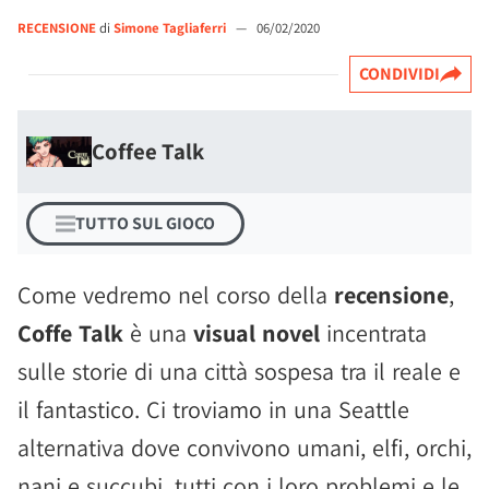
RECENSIONE
di
Simone Tagliaferri
—
06/02/2020
CONDIVIDI
Coffee Talk
TUTTO SUL GIOCO
Come vedremo nel corso della
recensione
,
Coffe Talk
è una
visual novel
incentrata
sulle storie di una città sospesa tra il reale e
il fantastico. Ci troviamo in una Seattle
alternativa dove convivono umani, elfi, orchi,
nani e succubi, tutti con i loro problemi e le